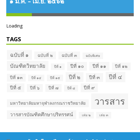
๑ ม.ค. – เม.ย. ๒๕๖๒
Loading
TAGS
ฉบับที่ ๑
ฉบับที่ ๒
ฉบับที่ ๓
ฉบับพิเศษ
บัณฑิตวิทยาลัย
ปีที่ ๑๐
ปีที่ ๑๑
ปีที่ ๑๒
ปีที่ ๑
ว
ปีที่ ๔
ปีที่ ๒
ปีที่ ๓
ปีที่ ๑๓
ปีที่ ๑๔
ปีที่ ๑๕
ปีที่ ๕
ปีที่ ๙
ปีที่ ๖
ปีที่ ๗
ปีที่ ๘
วารสาร
มหาวิทยาลัยมหาจุฬาลงกรณราชวิทยาลัย
วารสารบัณฑิตศึกษาปริทรรศน์
เล่ม ๒
เล่ม ๓