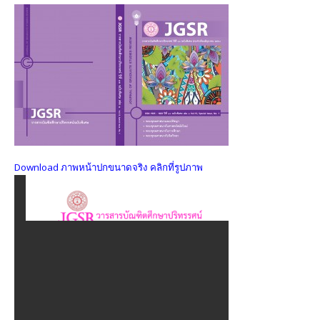
๒๕๖๑
วารสารบัณฑิตศึกษาปริทรรศน์ ปีที่ ๑๔ ฉบับพิเศษ เล่ม ๑
มิ.ย. – ก.ย. ๒๕๖๑
วารสารบัณฑิตศึกษาปริทรรศน์ ปีที่ ๑๔ ฉบับที่ ๒ พ.ค. – ส.ค.
๒๕๖๑
วารสารบัณฑิตศึกษาปริทรรศน์ ปีที่ ๑๔ ฉบับที่ ๑ ม.ค. – เม.ย.
๒๕๖๑
Download ภาพหน้าปกขนาดจริง คลิกที่รูปภาพ