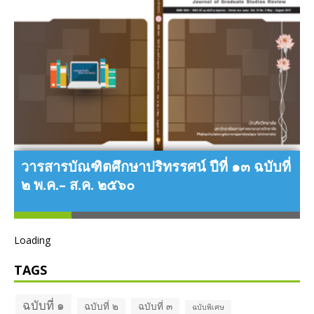
ว
วารสารบัณฑิตศึกษาปริทรรศน์ ปีที่ ๑๓ ฉบับที่
พ
๒ พ.ค.– ส.ค. ๒๕๖๐
Loading
TAGS
ฉบับที่ ๑
ฉบับที่ ๒
ฉบับที่ ๓
ฉบับพิเศษ