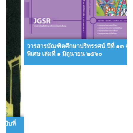
วารสารบัณฑิตศึกษาปริทรรศน์ ปีที่ ๑๓ ฉบับ
พิเศษ เล่มที่ ๑ มิถุนายน ๒๕๖๐
Loading
TAGS
ฉบับที่ ๑
ฉบับที่ ๒
ฉบับที่ ๓
ฉบับพิเศษ
บัณฑิตวิทยาลัย
ว
ปีที่ ๑๐
ปีที่ ๑๑
ปีที่ ๑๒
ปีที่ ๑
ปีที่ ๔
ปีที่ ๒
ปีที่ ๓
ปีที่ ๑๓
ปีที่ ๑๔
ปีที่ ๑๕