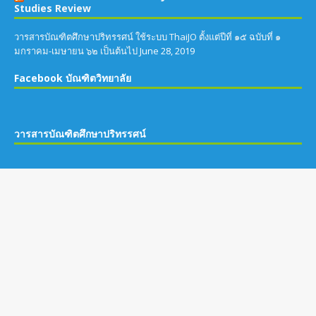
วารสารบัณฑิตศึกษาปริทรรศน์ บนระบบ ThaiJO
เริ่มตั้งแต่ปีที่ ๑๕ ฉบับที่ ๑ มกราคม – เมษายน ๒๕๖๒
สามารถอ่านบทความในวารสาร บนระบบ ThaiJO โดยคลิกที่ g+ ด้านบน
หรือเว็บไซต์ https://www.tci-thaijo.org/index.php/JGSR/
สงวนลิขสิทธ์โดยบัณฑิตวิทยาลัย มหาวิทยาลัยมหาจุฬาลงกรณราชวิทยาลัย ตามพระราช
บัญญัติลิขสิทธ์ พ.ศ. ๒๕๓๗ พัฒนาโดย: บัณฑิตวิทยาลัย ผู้ดูแล: นายไพฑูรย์ อุทัยคามและนาย
สังวร อ่อนสนิท