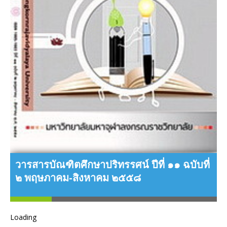
ว
๓
วารสารบัณฑิตศึกษาปริทรรศน์ ปีที่ ๑๑ ฉบับที่
๒ พฤษภาคม-สิงหาคม ๒๕๕๘
Loading