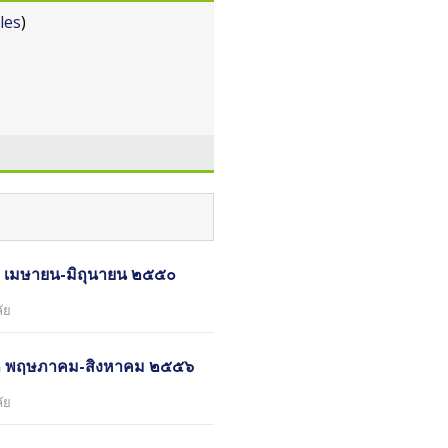
les
)
่ ๒ เมษายน-มิถุนายน ๒๕๕๐
ัย
ี่ ๒ พฤษภาคม-สิงหาคม ๒๕๕๖
ัย