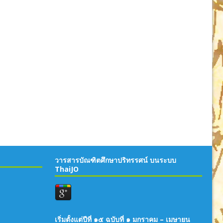
วารสารบัณฑิตศึกษาปริทรรศน์ บนระบบ
ThaiJO
เริ่มตั้งแต่ปีที่ ๑๕ ฉบับที่ ๑ มกราคม – เมษายน