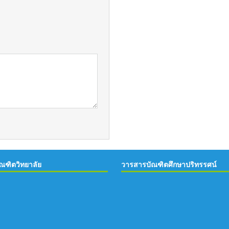
ณฑิตวิทยาลัย
วารสารบัณฑิตศึกษาปริทรรศน์