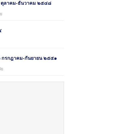
่ ๑ ตุลาคม-ธันวาคม ๒๕๔๘
ัย
๔
ี่ ๓ กรกฎาคม-กันยายน ๒๕๕๑
ัย