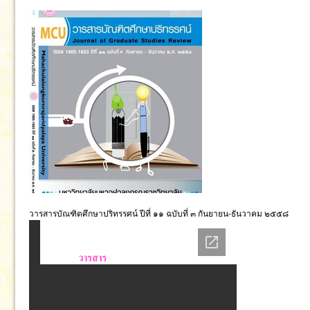
September 12, 2018 in ฉบับพิเศษ:
วารสารบัณฑิตศึกษาปริท
วารสารบัณฑิตศึกษาปริทรรศน์ ปีที่ ๑๑ ฉบับที่ ๓ กันยายน-ธันวาคม ๒๕๕๘