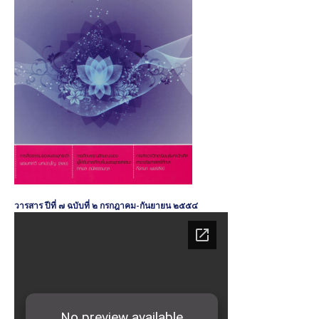
มิถุนายน ๒๕๖๐
วารสารบัณฑิตศึกษาปริทรรศน์ ใช้ระบบ ThaiJO ตั้งแต่ปีที่
๑๕ ฉบับที่ ๑ มกราคม-เมษายน ๖๒ เป็นต้นไป
วารสารบัณฑิตศึกษาปริทรรศน์ ปีที่ ๑๕ ฉบับที่ ๑ ม.ค. – เม.ย.
๒๕๖๒
วารสารบัณฑิตศึกษาปริทรรศน์ ปีที่ ๑๔ ฉบับที่ ๓ ก.ย. – ธ.ค.
๒๕๖๑
วารสาร ปีที่ ๗ ฉบับที่ ๒ กรกฎาคม-กันยายน ๒๕๕๔