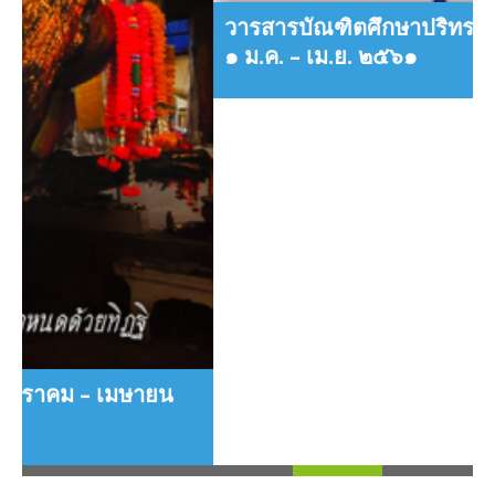
วารสารบัณฑิตศึกษาปริทรรศน์ ปีที่ ๑๔ ฉบับที่
๑ ม.ค. – เม.ย. ๒๕๖๑
Loading
TAGS
ฉบับที่ ๑
ฉบับที่ ๒
ฉบับที่ ๓
ฉบับพิเศษ
ว
บัณฑิตวิทยาลัย
ปีที่ ๑๐
ปีที่ ๑๑
ปีที่ ๑๒
ปีที่ ๑
ปีที่ ๔
ปีที่ ๒
ปีที่ ๓
ปีที่ ๑๓
ปีที่ ๑๔
ปีที่ ๑๕
ปีที่ ๕
ปีที่ ๙
ปีที่ ๖
ปีที่ ๗
ปีที่ ๘
วารสาร
มหาวิทยาลัยมหาจุฬาลงกรณราชวิทยาลัย