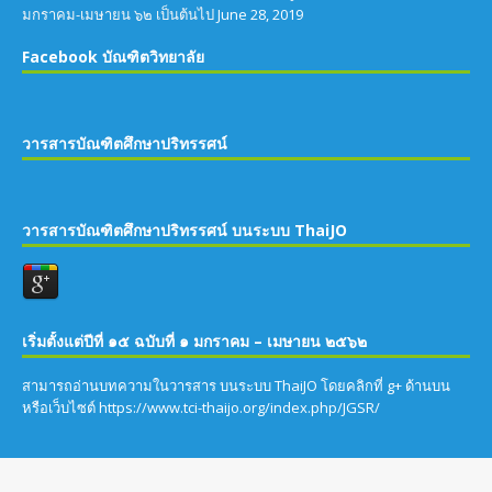
เริ่มตั้งแต่ปีที่ ๑๕ ฉบับที่ ๑ มกราคม – เมษายน ๒๕๖๒
สามารถอ่านบทความในวารสาร บนระบบ ThaiJO โดยคลิกที่ g+ ด้านบน
หรือเว็บไซต์ https://www.tci-thaijo.org/index.php/JGSR/
สงวนลิขสิทธ์โดยบัณฑิตวิทยาลัย มหาวิทยาลัยมหาจุฬาลงกรณราชวิทยาลัย ตามพระราช
บัญญัติลิขสิทธ์ พ.ศ. ๒๕๓๗ พัฒนาโดย: บัณฑิตวิทยาลัย ผู้ดูแล: นายไพฑูรย์ อุทัยคามและนาย
สังวร อ่อนสนิท