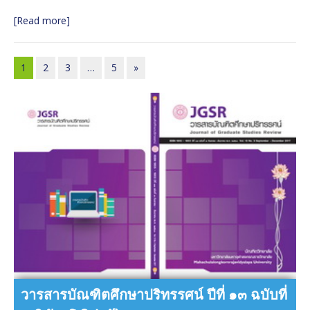
[Read more]
1
2
3
…
5
»
วารสารบัณฑิตศึกษาปริทรรศน์ ปีที่ ๑๓ ฉบับที่