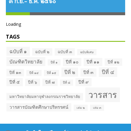
๓ ก.ย.– ธ.ค. ๒๕๖๐
Loading
TAGS
ฉบับที่ ๑
ฉบับที่ ๒
ฉบับที่ ๓
ฉบับพิเศษ
บัณฑิตวิทยาลัย
ปีที่ ๑๐
ปีที่ ๑๑
ปีที่ ๑๒
ปีที่ ๑
ว
ปีที่ ๔
ปีที่ ๒
ปีที่ ๓
ปีที่ ๑๓
ปีที่ ๑๔
ปีที่ ๑๕
ปีที่ ๕
ปีที่ ๙
ปีที่ ๖
ปีที่ ๗
ปีที่ ๘
วารสาร
มหาวิทยาลัยมหาจุฬาลงกรณราชวิทยาลัย
วารสารบัณฑิตศึกษาปริทรรศน์
เล่ม ๒
เล่ม ๓