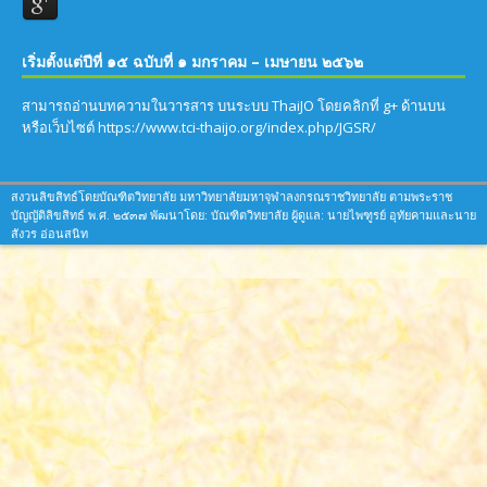
เริ่มตั้งแต่ปีที่ ๑๕ ฉบับที่ ๑ มกราคม – เมษายน ๒๕๖๒
สามารถอ่านบทความในวารสาร บนระบบ ThaiJO โดยคลิกที่ g+ ด้านบน
หรือเว็บไซต์ https://www.tci-thaijo.org/index.php/JGSR/
สงวนลิขสิทธ์โดยบัณฑิตวิทยาลัย มหาวิทยาลัยมหาจุฬาลงกรณราชวิทยาลัย ตามพระราช
บัญญัติลิขสิทธ์ พ.ศ. ๒๕๓๗ พัฒนาโดย: บัณฑิตวิทยาลัย ผู้ดูแล: นายไพฑูรย์ อุทัยคามและนาย
สังวร อ่อนสนิท