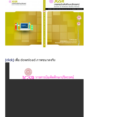
มิ.ย. – ก.ย. ๒๕๖๑
วารสารบัณฑิตศึกษาปริทรรศน์ ปีที่ ๑๔ ฉบับที่ ๒ พ.ค. – ส.ค.
๒๕๖๑
วารสารบัณฑิตศึกษาปริทรรศน์ ปีที่ ๑๔ ฉบับที่ ๑ ม.ค. – เม.ย.
๒๕๖๑
วารสารบัณฑิตศึกษาปริทรรศน์ ปีที่ ๑๓ ฉบับที่ ๓ ก.ย.– ธ.ค.
๒๕๖๐
[click]
เพื่อ download ภาพขนาดจริง