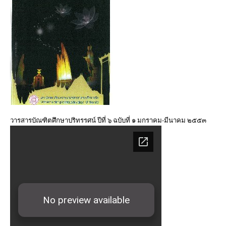
มิถุนายน ๒๕๖๐
วารสารบัณฑิตศึกษาปริทรรศน์ ใช้ระบบ ThaiJO ตั้งแต่ปีที่
๑๕ ฉบับที่ ๑ มกราคม-เมษายน ๖๒ เป็นต้นไป
วารสารบัณฑิตศึกษาปริทรรศน์ ปีที่ ๑๕ ฉบับที่ ๑ ม.ค. – เม.ย.
๒๕๖๒
วารสารบัณฑิตศึกษาปริทรรศน์ ปีที่ ๑๔ ฉบับที่ ๓ ก.ย. – ธ.ค.
๒๕๖๑
วารสารบัณฑิตศึกษาปริทรรศน์ ปีที่ ๖ ฉบับที่ ๑ มกราคม-มีนาคม ๒๕๕๓