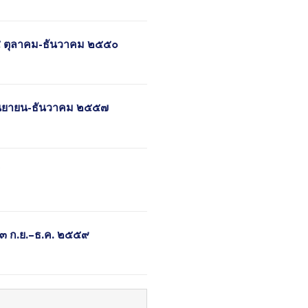
่ ๔ ตุลาคม-ธันวาคม ๒๕๕๐
 กันยายน-ธันวาคม ๒๕๕๗
่ ๓ ก.ย.–ธ.ค. ๒๕๕๙