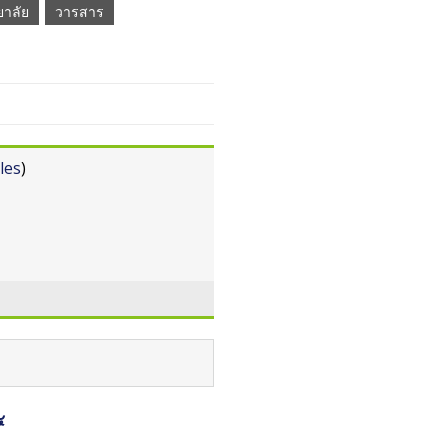
าลัย
วารสาร
les
)
๔