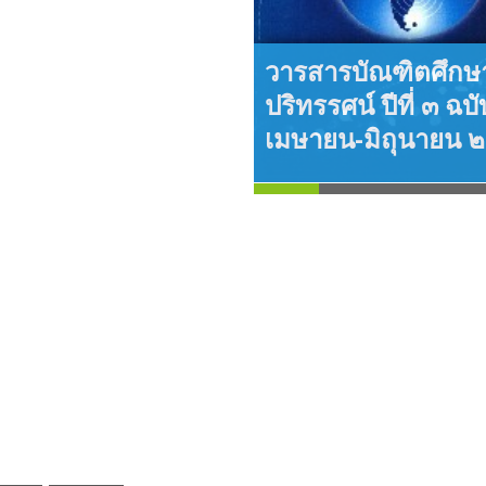
้ระบบ ThaiJO ตั้งแต่ปีที่ ๑๕ ฉบับที่ ๑ มกราคม-เมษายน ๖๒ เป็นต้นไป
วารสารบัณฑิตศึกษ
ปริทรรศน์ ปีที่ ๓ ฉบับ
เมษายน-มิถุนายน 
ร ปีที่ ๔ ฉบับที่ ๔
คม-ธันวาคม ๒๕๕๑