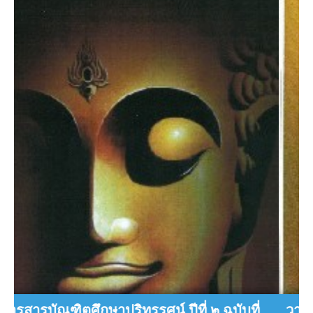
วารสารบัณฑิตศึกษาปริทรรศน์ ปีที่ ๔ ฉบับที่
ว