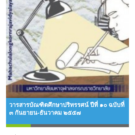
่
ว
๒
วารสารบัณฑิตศึกษาปริทรรศน์ ปีที่ ๑๐ ฉบับที่
๓ กันยายน-ธันวาคม ๒๕๕๗