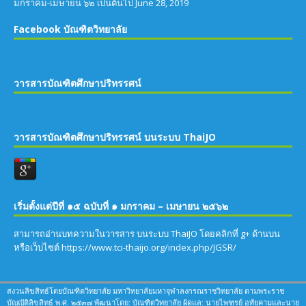
มกราคม-เมษายน ๖๒ เป็นต้นไป
June 28, 2019
Facebook บัณฑิตวิทยาลัย
วารสารบัณฑิตศึกษาปริทรรศน์
วารสารบัณฑิตศึกษาปริทรรศน์ บนระบบ ThaiJO
เริ่มตั้งแต่ปีที่ ๑๕ ฉบับที่ ๑ มกราคม – เมษายน ๒๕๖๒
สามารถอ่านบทความในวารสาร บนระบบ ThaiJO โดยคลิกที่ g+ ด้านบน
หรือเว็บไซต์ https://www.tci-thaijo.org/index.php/JGSR/
สงวนลิขสิทธ์โดยบัณฑิตวิทยาลัย มหาวิทยาลัยมหาจุฬาลงกรณราชวิทยาลัย ตามพระราช
บัญญัติลิขสิทธ์ พ.ศ. ๒๕๓๗ พัฒนาโดย: บัณฑิตวิทยาลัย ผู้ดูแล: นายไพฑูรย์ อุทัยคามและนาย