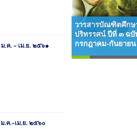
่ ๑๕ ฉบับที่ ๑ ม.ค. – เม.ย. ๒๕๖๒
วารสารบัณฑิตศึกษ
ปริทรรศน์ ปีที่ ๓ ฉบับ
กรกฎาคม-กันยาย
 ม.ค. – เม.ย. ๒๕๖๑
๑ ม.ค.–เม.ย. ๒๕๖๐