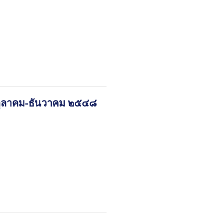
๑ ตุลาคม-ธันวาคม ๒๕๔๘