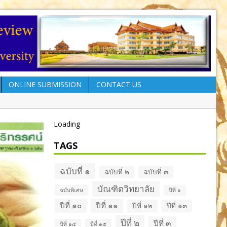
ONLINE SUBMISSION
CONTACT US
Loading
TAGS
วารส
ฉบับที่ ๑
ฉบับที่ ๒
ฉบับที่ ๓
วารสารบัณฑิตศึกษา
ปริทร
บัณฑิตวิทยาลัย
ฉบับพิเศษ
ปีที่ ๑
ปริทรรศน์ ปีที่ ๑๒ ฉบับที่ ๓
ม.ค.
ปีที่ ๑๐
ปีที่ ๑๑
ปีที่ ๑๒
ปีที่ ๑๓
ก.ย.–ธ.ค. ๒๕๕๙
ปีที่ ๒
ปีที่ ๓
ปีที่ ๑๔
ปีที่ ๑๕