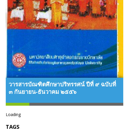
วารสารบัณฑิตศึกษาปริทรรศน์ ปีที่ ๙ ฉบับที่
๓ กันยายน-ธันวาคม ๒๕๕๖
ว
Loading
TAGS