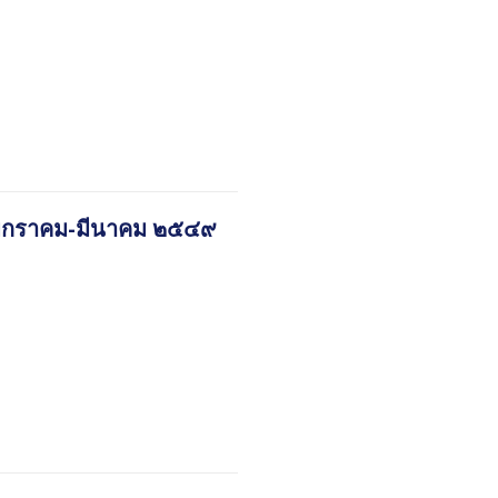
 ๑ มกราคม-มีนาคม ๒๕๔๙