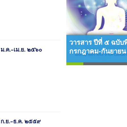
่ ๑๕ ฉบับที่ ๑ ม.ค. – เม.ย. ๒๕๖๒
ารบัณฑิตศึกษา
ศน์ ปีที่ ๓ ฉบับที่ ๒
ยน-มิถุนายน ๒๕๕๐
วารสาร ปีที่ ๕ ฉบับที
๑ ม.ค.–เม.ย. ๒๕๖๐
กรกฎาคม-กันยาย
๓ ก.ย.–ธ.ค. ๒๕๕๙