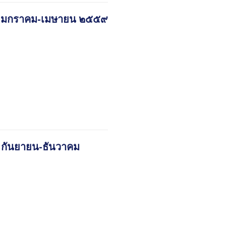
ี่ ๑ มกราคม-เมษายน ๒๕๕๙
 ๓ กันยายน-ธันวาคม