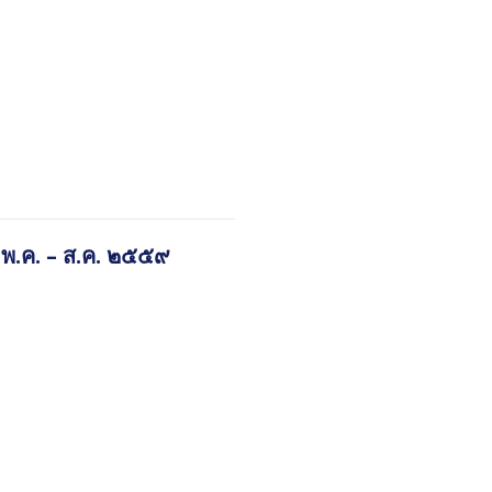
๒ พ.ค. – ส.ค. ๒๕๕๙