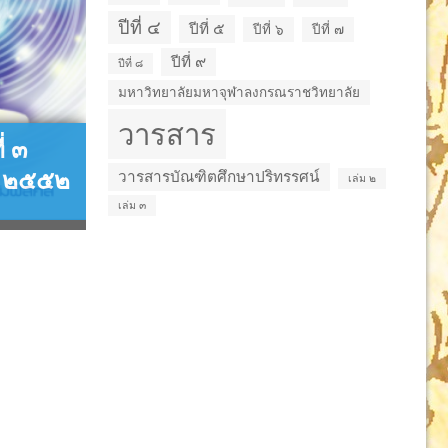
ปีที่ ๔
ปีที่ ๕
ปีที่ ๖
ปีที่ ๗
ปีที่ ๙
ปีที่ ๘
วารสารบัณฑิตศึกษา
วารส
มหาวิทยาลัยมหาจุฬาลงกรณราชวิทยาลัย
ปริทรรศน์ ปีที่ ๙ ฉบับที่ ๒
ปริทร
วารสาร
พฤษภาคม-สิงหาคม ๒๕๕๖
กรก
่ ๓
น ๒๕๕๒
วารสารบัณฑิตศึกษาปริทรรศน์
เล่ม ๒
เล่ม ๓