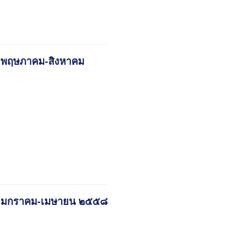
 ๒ พฤษภาคม-สิงหาคม
ี่ ๑ มกราคม-เมษายน ๒๕๕๘