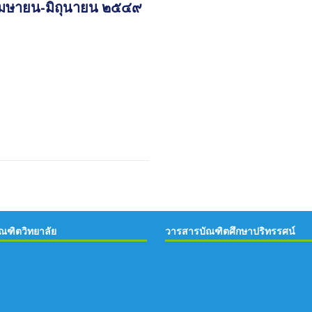
๒ เมษายน-มิถุนายน ๒๕๔๙
ณฑิตวิทยาลัย
วารสารบัณฑิตศึกษาปริทรรศน์