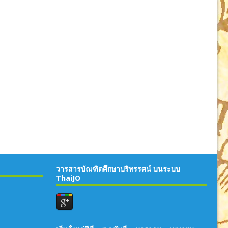
วารสารบัณฑิตศึกษาปริทรรศน์ บนระบบ
ThaiJO