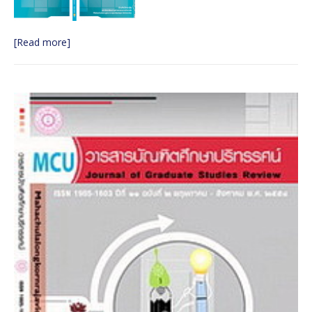
๒๕๖๐
วารสารบัณฑิตศึกษาปริทรรศน์ ปีที่ ๑๓ ฉบับพิเศษ เล่ม ๓
[Read more]
มิถุนายน ๒๕๖๐
วารสารบัณฑิตศึกษาปริทรรศน์ ปีที่ ๑๓ ฉบับพิเศษ เล่ม ๒
มิถุนายน ๒๕๖๐
วารสารบัณฑิตศึกษาปริทรรศน์ ใช้ระบบ ThaiJO ตั้งแต่ปีที่
๑๕ ฉบับที่ ๑ มกราคม-เมษายน ๖๒ เป็นต้นไป