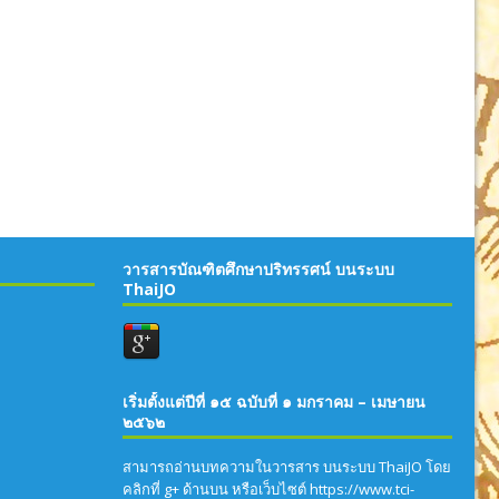
วารสารบัณฑิตศึกษาปริทรรศน์ บนระบบ
ThaiJO
เริ่มตั้งแต่ปีที่ ๑๕ ฉบับที่ ๑ มกราคม – เมษายน
๒๕๖๒
สามารถอ่านบทความในวารสาร บนระบบ ThaiJO โดย
คลิกที่ g+ ด้านบน หรือเว็บไซต์ https://www.tci-