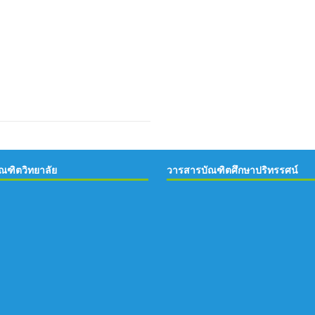
ณฑิตวิทยาลัย
วารสารบัณฑิตศึกษาปริทรรศน์