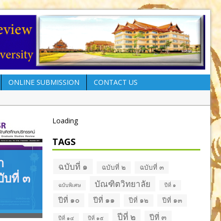
ONLINE SUBMISSION
CONTACT US
Loading
วารสารบัณฑิตศึกษา
ปริทรรศน์ ปีที่ ๑๒ ฉบับที่ ๒
TAGS
พ.ค. – ส.ค. ๒๕๕๙
า
ฉบับที่ ๑
ฉบับที่ ๒
ฉบับที่ ๓
ับที่ ๓
บัณฑิตวิทยาลัย
ฉบับพิเศษ
ปีที่ ๑
ปีที่ ๑๐
ปีที่ ๑๑
ปีที่ ๑๒
ปีที่ ๑๓
ปีที่ ๒
ปีที่ ๓
ปีที่ ๑๔
ปีที่ ๑๕