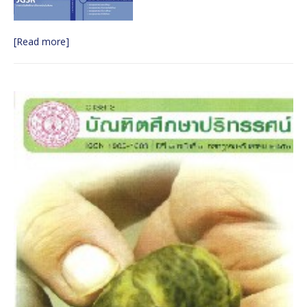
๒๕๖๐
วารสารบัณฑิตศึกษาปริทรรศน์ ปีที่ ๑๓ ฉบับพิเศษ เล่ม ๓
[Read more]
มิถุนายน ๒๕๖๐
วารสารบัณฑิตศึกษาปริทรรศน์ ปีที่ ๑๓ ฉบับพิเศษ เล่ม ๒
มิถุนายน ๒๕๖๐
วารสารบัณฑิตศึกษาปริทรรศน์ ใช้ระบบ ThaiJO ตั้งแต่ปีที่
๑๕ ฉบับที่ ๑ มกราคม-เมษายน ๖๒ เป็นต้นไป