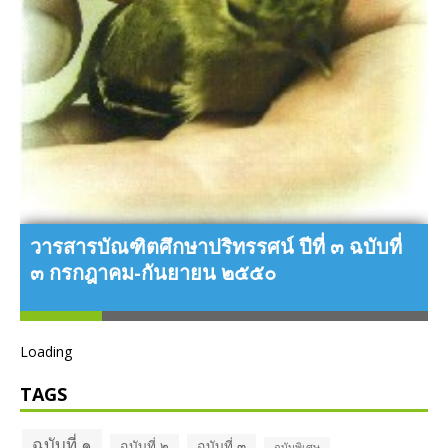
วารสารบัณฑิตศึกษาปริทรรศน์ ปีที่ ๓ ฉบับที่
๓ กรกฎาคม-กันยายน ๒๕๕๐
ว
Loading
TAGS
ฉบับที่ ๑
ฉบับที่ ๒
ฉบับที่ ๓
ฉบับพิเศษ