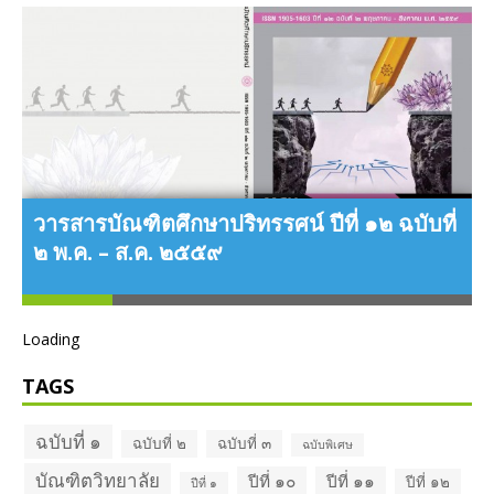
วารสารบัณฑิตศึกษาปริทรรศน์ ปีที่ ๑๒ ฉบับที่
๒ พ.ค. – ส.ค. ๒๕๕๙
ว
่
Loading
พ
TAGS
ฉบับที่ ๑
ฉบับที่ ๒
ฉบับที่ ๓
ฉบับพิเศษ
บัณฑิตวิทยาลัย
ปีที่ ๑๐
ปีที่ ๑๑
ปีที่ ๑๒
ปีที่ ๑